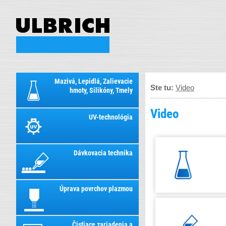
Mazivá, Lepidlá, Zalievacie
Ste tu:
Video
hmoty, Silikóny, Tmely
Video
UV-technológia
Dávkovacia technika
Úprava povrchov plazmou
Čistiace zariadenia a