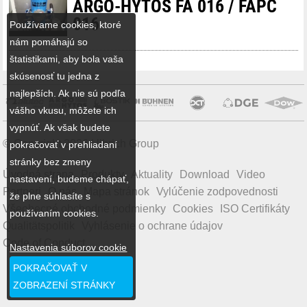
ARGO-HYTOS FA 016 / FAPC
016
Používame cookies, ktoré
nám pomáhajú so
štatistikami, aby bola vaša
skúsenosť tu jedna z
najlepších. Ak nie sú podľa
vášho vkusu, môžete ich
vypnúť. Ak však budete
© Copyright 2026 Ulbrich Group
pokračovať v prehliadaní
stránky bez zmeny
Úvodná strana
Produkty
Aktuality
Download
Video
nastavení, budeme chápať,
Partneri
O nás
Mapa stránok
Vylúčenie zodpovednosti
že plne súhlasíte s
Všeobecné obchodné podmienky
Cookies
ISO Certifikáty
používaním cookies.
Qualitätspolitik
Vyhlásenie o ochrane údajov
Code of Conduct
Nastavenia súborov cookie
POKRAČOVAŤ V
ZOBRAZENÍ STRÁNKY