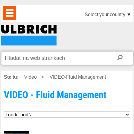
PRODUKTY
AKTUALITY
DOWNLOAD
VIDEO
PARTNERI
O
KONTAKTY
Select your country
▼
NÁS
Ste tu:
Video
>
VIDEO-Fluid Management
VIDEO - Fluid Management