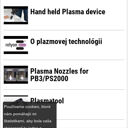
Hand held Plasma device
O plazmovej technológii
Plasma Nozzles for
PB3/PS2000
Plasmatool
Používame cookies, ktoré
nám pomáhajú so
štatistikami, aby bola vaša
skúsenosť tu jedna z