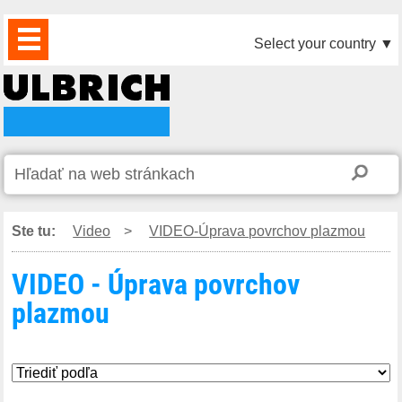
PRODUKTY
AKTUALITY
DOWNLOAD
VIDEO
PARTNERI
O
KONTAKTY
Select your country
▼
NÁS
Ste tu:
Video
>
VIDEO-Úprava povrchov plazmou
VIDEO - Úprava povrchov
plazmou