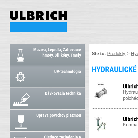
Mazivá, Lepidlá, Zalievacie
Ste tu:
Produkty
>
Hyd
hmoty, Silikóny, Tmely
HYDRAULICKÉ
UV-technológia
Ulbric
Hydraul
Dávkovacia technika
polohác
Úprava povrchov plazmou
Ulbric
Kompakt
Čistiace zariadenia a