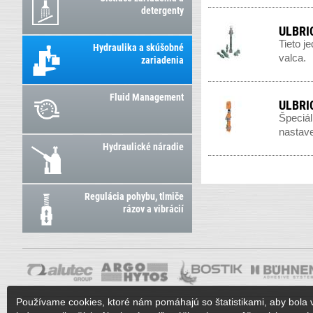
detergenty
ULBRI
Tieto j
Hydraulika a skúšobné
valca.
zariadenia
Fluid Management
ULBRIC
Špeciál
nastave
Hydraulické náradie
Regulácia pohybu, tlmiče
rázov a vibrácií
Používame cookies, ktoré nám pomáhajú so štatistikami, aby bola 