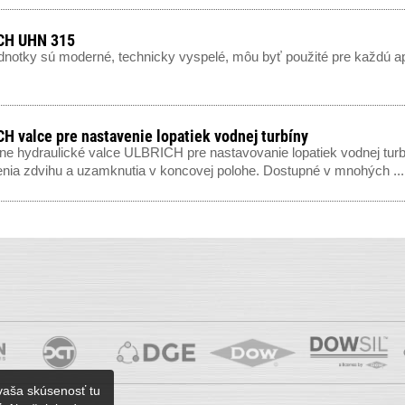
CH UHN 315
ednotky sú moderné, technicky vyspelé, môu byť použité pre každú ap
H valce pre nastavenie lopatiek vodnej turbíny
ne hydraulické valce ULBRICH pre nastavovanie lopatiek vodnej tur
nia zdvihu a uzamknutia v koncovej polohe. Dostupné v mnohých ...
vaša skúsenosť tu