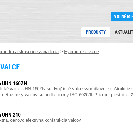
VOĽNÉ MI
PRODUKTY
AKTUALI
raulika a skúšobné zariadenia
>
Hydraulické valce
 VALCE
h UHN 160ZN
ické valce UHN 160ZN sú dvojčinné valce svorníkovej konštrukcie 
h. Rozmery valcov sú podľa normy ISO 6020/II. Priemer piestnice: 25,
h UHN 210
ná, cenovo efektívna konštrukcia valcov