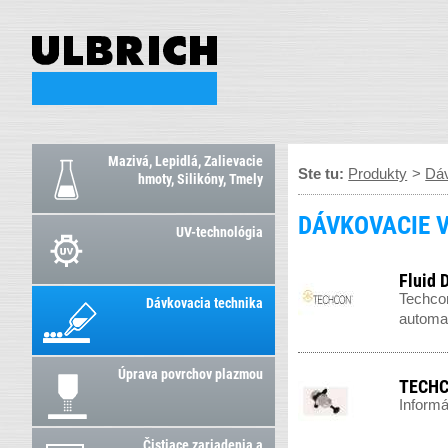
Mazivá, Lepidlá, Zalievacie
Ste tu:
Produkty
>
Dáv
hmoty, Silikóny, Tmely
DÁVKOVACIE V
UV-technológia
Fluid 
Techcon
Dávkovacia technika
automat
Úprava povrchov plazmou
TECHCO
Informá
Čistiace zariadenia a