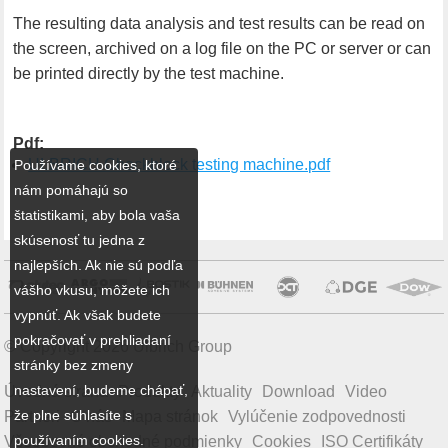
The resulting data analysis and test results can be read on
the screen, archived on a log file on the PC or server or can
be printed directly by the test machine.
Pdf:
ULBRICH Chockblock testing machine.pdf
Používame cookies, ktoré
nám pomáhajú so
štatistikami, aby bola vaša
skúsenosť tu jedna z
najlepších. Ak nie sú podľa
vášho vkusu, môžete ich
vypnúť. Ak však budete
pokračovať v prehliadaní
© Copyright 2026 Ulbrich Group
stránky bez zmeny
nastavení, budeme chápať,
Úvodná strana
Produkty
Aktuality
Download
Video
že plne súhlasíte s
Partneri
O nás
Mapa stránok
Vylúčenie zodpovednosti
používaním cookies.
Všeobecné obchodné podmienky
Cookies
ISO Certifikáty