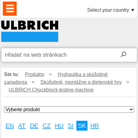
PRODUKTY
AKTUALITY
DOWNLOAD
VIDEO
PARTNERI
O
KONTAKTY
Select your country
▼
NÁS
Ste tu:
Produkty
>
Hydraulika a skúšobné
zariadenia
>
Skúšobné, montážne a dielenské lisy
>
ULBRICH Chockblock testing machine
EN
AT
DE
CZ
HU
SI
SK
HR