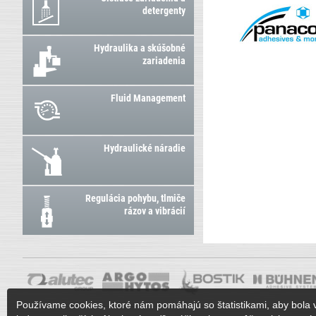
detergenty
Hydraulika a skúšobné
zariadenia
Fluid Management
Hydraulické náradie
Regulácia pohybu, tlmiče
rázov a vibrácií
Používame cookies, ktoré nám pomáhajú so štatistikami, aby bola 