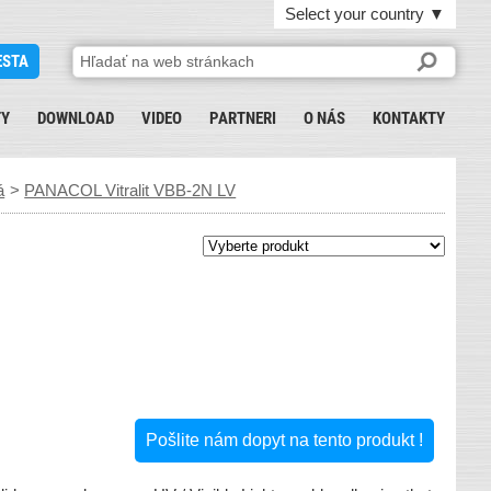
Select your country
▼
ESTA
TY
DOWNLOAD
VIDEO
PARTNERI
O NÁS
KONTAKTY
á
>
PANACOL Vitralit VBB-2N LV
Pošlite nám dopyt na tento produkt !