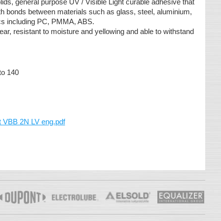
lids, general purpose UV / Visible Light curable adhesive that
ngth bonds between materials such as glass, steel, aluminium,
tics including PC, PMMA, ABS.
ar, resistant to moisture and yellowing and able to withstand
to 140
t VBB 2N LV eng.pdf