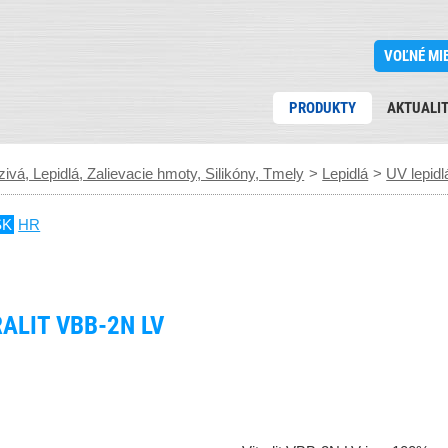
VOĽNÉ MI
PRODUKTY
AKTUALI
ivá, Lepidlá, Zalievacie hmoty, Silikóny, Tmely
>
Lepidlá
>
UV lepidl
SK
HR
ALIT VBB-2N LV