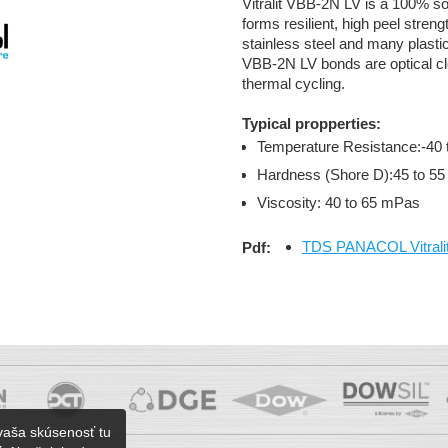
Vitralit VBB-2N LV is a 100% so
forms resilient, high peel stre
stainless steel and many plas
VBB-2N LV bonds are optical cle
thermal cycling.
Typical propperties:
Temperature Resistance:-40 
Hardness (Shore D):45 to 55
Viscosity: 40 to 65 mPas
TDS PANACOL Vitrali
Pdf:
vaša skúsenosť tu