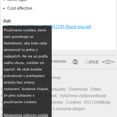
Cost effective
Pdf:
TDS ELECTROLUBE ER2195 Black eng.pdf
Používame cookies, ktoré
nám pomáhajú so
štatistikami, aby bola vaša
skúsenosť tu jedna z
najlepších. Ak nie sú podľa
vášho vkusu, môžete ich
vypnúť. Ak však budete
pokračovať v prehliadaní
© Copyright 2026 Ulbrich Group
stránky bez zmeny
nastavení, budeme chápať,
Úvodná strana
Produkty
Aktuality
Download
Video
že plne súhlasíte s
Partneri
O nás
Mapa stránok
Vylúčenie zodpovednosti
používaním cookies.
Všeobecné obchodné podmienky
Cookies
ISO Certifikáty
Qualitätspolitik
Vyhlásenie o ochrane údajov
Nastavenia súborov cookie
Code of Conduct