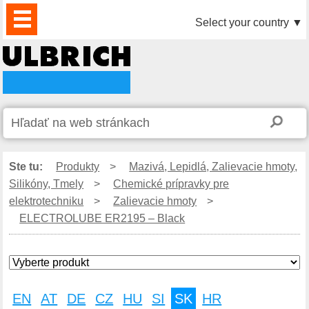
PRODUKTY
AKTUALITY
DOWNLOAD
VIDEO
PARTNERI
O
KONTAKTY
Select your country
▼
NÁS
Ste tu:
Produkty
>
Mazivá, Lepidlá, Zalievacie hmoty,
Silikóny, Tmely
>
Chemické prípravky pre
elektrotechniku
>
Zalievacie hmoty
>
ELECTROLUBE ER2195 – Black
EN
AT
DE
CZ
HU
SI
SK
HR