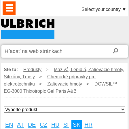
PRODUKTY
AKTUALITY
DOWNLOAD
VIDEO
PARTNERI
O
KONTAKTY
Select your country
▼
NÁS
Ste tu:
Produkty
>
Mazivá, Lepidlá, Zalievacie hmoty,
Silikóny, Tmely
>
Chemické prípravky pre
elektrotechniku
>
Zalievacie hmoty
>
DOWSIL™
EG-3000 Thixotropic Gel Parts A&B
EN
AT
DE
CZ
HU
SI
SK
HR