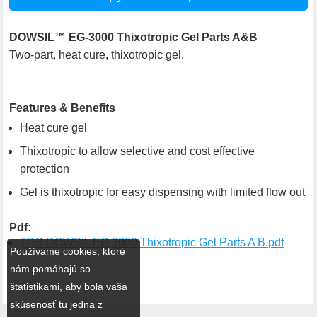
DOWSIL™ EG-3000 Thixotropic Gel Parts A&B
Two-part, heat cure, thixotropic gel.
Features & Benefits
Heat cure gel
Thixotropic to allow selective and cost effective
protection
Gel is thixotropic for easy dispensing with limited flow out
Pdf:
TDS DOWSIL EG 3000 Thixotropic Gel Parts A B.pdf
Používame cookies, ktoré
nám pomáhajú so
štatistikami, aby bola vaša
skúsenosť tu jedna z