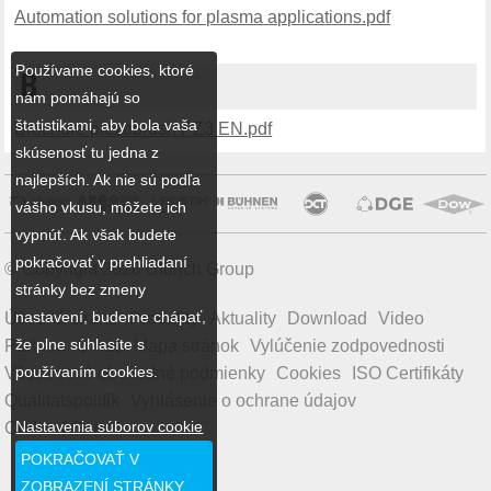
Automation solutions for plasma applications.pdf
Používame cookies, ktoré
B
nám pomáhajú so
štatistikami, aby bola vaša
Brochure piezobrush PZ3 EN.pdf
skúsenosť tu jedna z
najlepších. Ak nie sú podľa
vášho vkusu, môžete ich
vypnúť. Ak však budete
pokračovať v prehliadaní
© Copyright 2026 Ulbrich Group
stránky bez zmeny
nastavení, budeme chápať,
Úvodná strana
Produkty
Aktuality
Download
Video
že plne súhlasíte s
Partneri
O nás
Mapa stránok
Vylúčenie zodpovednosti
používaním cookies.
Všeobecné obchodné podmienky
Cookies
ISO Certifikáty
Qualitätspolitik
Vyhlásenie o ochrane údajov
Nastavenia súborov cookie
Code of Conduct
POKRAČOVAŤ V
ZOBRAZENÍ STRÁNKY