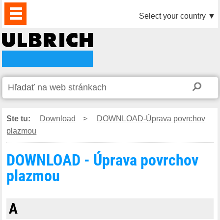
PRODUKTY
AKTUALITY
DOWNLOAD
VIDEO
PARTNERI
O
KONTAKTY
Select your country
▼
NÁS
Ste tu:
Download
>
DOWNLOAD-Úprava povrchov
plazmou
DOWNLOAD - Úprava povrchov
plazmou
A